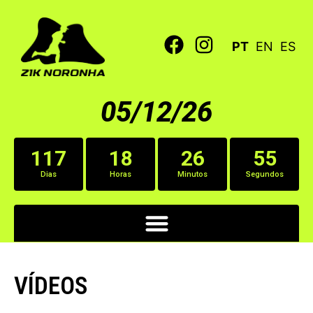
PT
EN
ES
05/12/26
117
18
26
55
Dias
Horas
Minutos
Segundos
VÍDEOS