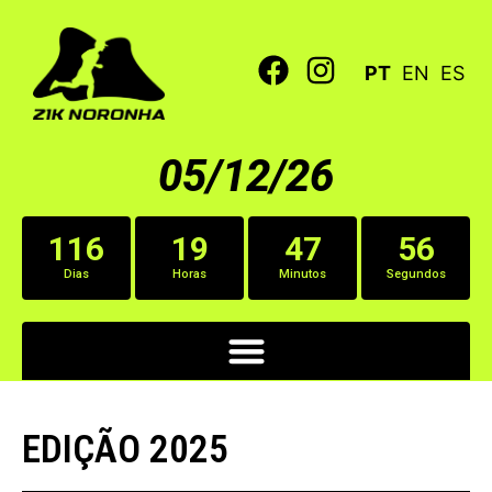
PT
EN
ES
05/12/26
116
19
47
56
Dias
Horas
Minutos
Segundos
EDIÇÃO 2025