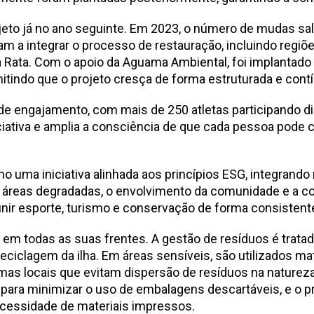
jeto já no ano seguinte. Em 2023, o número de mudas sal
am a integrar o processo de restauração, incluindo regiõ
a Rata. Com o apoio da Aguama Ambiental, foi implantado
itindo que o projeto cresça de forma estruturada e contí
de engajamento, com mais de 250 atletas participando d
ciativa e amplia a consciência de que cada pessoa pode 
uma iniciativa alinhada aos princípios ESG, integrando 
e áreas degradadas, o envolvimento da comunidade e a 
ir esporte, turismo e conservação de forma consistente
 todas as suas frentes. A gestão de resíduos é tratada 
ciclagem da ilha. Em áreas sensíveis, são utilizados mat
mas locais que evitam dispersão de resíduos na naturez
para minimizar o uso de embalagens descartáveis, e o pró
necessidade de materiais impressos.