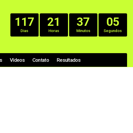
117
21
37
05
Dias
Horas
Minutos
Segundos
s
Vídeos
Contato
Resultados