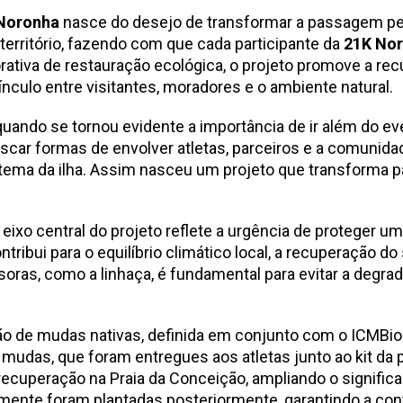
 Noronha
nasce do desejo de transformar a passagem pel
território, fazendo com que cada participante da
21K No
rativa de restauração ecológica, o projeto promove a re
ínculo entre visitantes, moradores e o ambiente natural.
quando se tornou evidente a importância de ir além do eve
car formas de envolver atletas, parceiros e a comunidad
tema da ilha. Assim nasceu um projeto que transforma p
eixo central do projeto reflete a urgência de proteger u
ribui para o equilíbrio climático local, a recuperação do
ras, como a linhaça, é fundamental para evitar a degrad
o de mudas nativas, definida em conjunto com o ICMBio e
0 mudas, que foram entregues aos atletas junto ao kit da 
recuperação na Praia da Conceição, ampliando o signific
mente foram plantadas posteriormente, garantindo a con