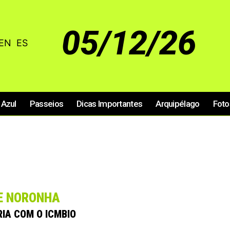
05/12/26
EN
ES
 Azul
Passeios
Dicas Importantes
Arquipélago
Foto
DE NORONHA
IA COM O ICMBIO