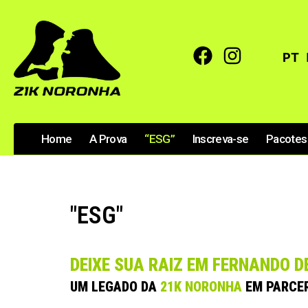
PT
Home
A Prova
“ESG”
Inscreva-se
Pacotes
"ESG"
DEIXE SUA RAIZ EM FERNANDO 
UM LEGADO DA
21K NORONHA
EM PARCER