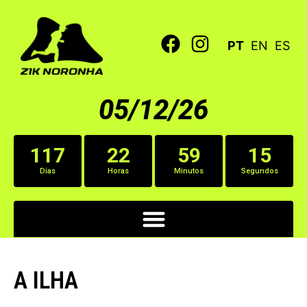
PT
EN
ES
05/12/26
117
22
59
15
Dias
Horas
Minutos
Segundos
A ILHA